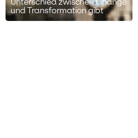
Unterschied zwischen Change
und Transformation gibt
ZUKUNFTSFÄHIGE ORGANISATIONEN ENTWICKELN
Vertrauen als Erfolgsfaktor für
Unternehmen?