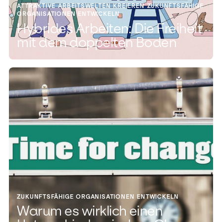
ATTRAKTIVE ARBEITSWELTEN KREIEREN ZUKUNFTSFÄHIGE
ORGANISATIONEN ENTWICKELN
Hybrides Arbeiten: Die Freiheit
mit dem doppelten Boden
ZUKUNFTSFÄHIGE ORGANISATIONEN ENTWICKELN
Warum es wirklich einen