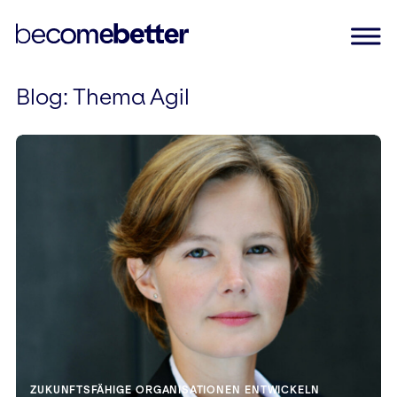
Blog
: Thema Agil
Skip
to
content
ZUKUNFTSFÄHIGE ORGANISATIONEN ENTWICKELN