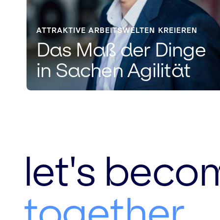
ATTRAKTIVE ARBEITSWELTEN KREIEREN
Das Maß der Dinge
in Sachen Agilität
let's beco
together