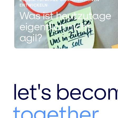
ENTWICKELN
Was ist heutzutage
eigentlich nicht
agil?
let's beco
together