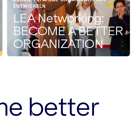
ENTWICKELN
LEA Networking:
BECOME A BETTER
ORGANIZATION
me better