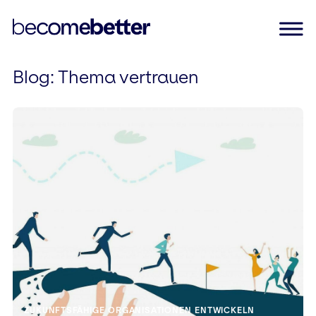
Blog
: Thema vertrauen
Skip
to
content
ZUKUNFTSFÄHIGE ORGANISATIONEN ENTWICKELN