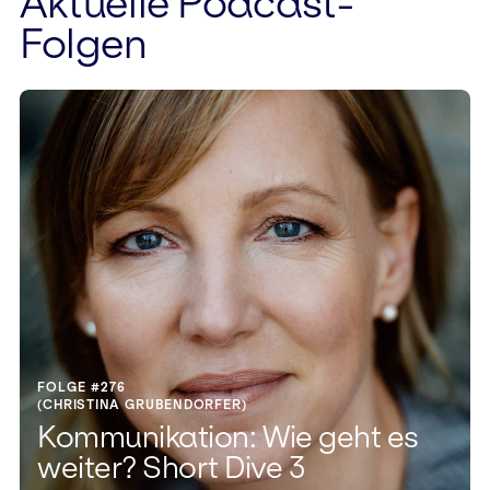
Aktuelle Podcast-
Folgen
FOLGE #276
(CHRISTINA GRUBENDORFER)
Kommunikation: Wie geht es
weiter? Short Dive 3