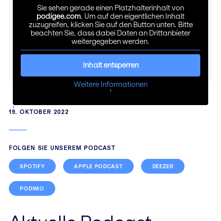
Sie sehen gerade einen Platzhalterinhalt von
podigee.com
. Um auf den eigentlichen Inhalt
zuzugreifen, klicken Sie auf den Button unten. Bitte
beachten Sie, dass dabei Daten an Drittanbieter
weitergegeben werden.
Inhalt entsperren
Weitere Informationen
'
'
19. OKTOBER 2022
FOLGEN SIE UNSEREM PODCAST
SPOTIFY
APPLE PODCAST
DEEZER
PODIMO
Beitragsnavigation