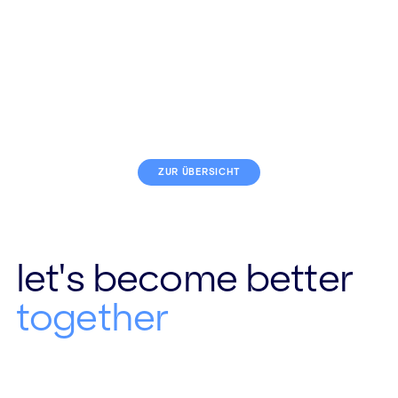
FOLGE #274
(MIT CHRISTIAN KAISER)
Einladen statt Anordnen:
Organisationales Lernen
ZUR ÜBERSICHT
let's become better
together