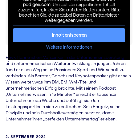
podigee.com
. Um auf den eigentlichen Inhalt
zuzugreifen, klicken Sie auf den Button unten. Bitte
beachten Sie, dass dabei Daten an Drittanbieter
weitergegeben werden.
Inhalt entsperren
Weitere Informationen
'
Rayk Hahne ist ein Vordenker in der Unternehmensberatung
'
und unternehmerischen Weiterentwicklung. In jungen Jahren
fand er einen Weg seine Passionen: Sport und Wirtschaft zu
verbinden. Als Berater, Coach und Keynotespeaker gibt er sein
Wissen weiter, was ihm DM, EM, WM-Titel und
unternehmerischen Erfolg brachte. Mit seinem Podcast
„Unternehmerwissen in 15 Minuten“ erreicht er tausende
Unternehmer jede Woche und befähigt sie, den
Leistungssportler in sich zu entfachen. Sein Ehrgeiz, seine
Disziplin und sein Durchhaltevermögen nutzt er, damit
Unternehmer ihren „perfekten Unternehmertag“ erleben.
2. SEPTEMBER 2022