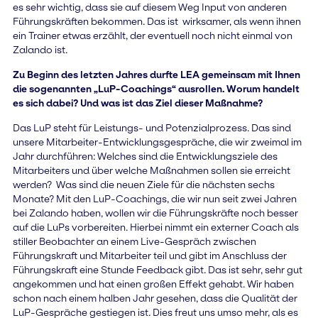
es sehr wichtig, dass sie auf diesem Weg Input von anderen
Führungskräften bekommen. Das ist wirksamer, als wenn ihnen
ein Trainer etwas erzählt, der eventuell noch nicht einmal von
Zalando ist.
Zu Beginn des letzten Jahres durfte LEA gemeinsam mit Ihnen
die sogenannten „LuP-Coachings“ ausrollen. Worum handelt
es sich dabei? Und was ist das Ziel dieser Maßnahme?
Das LuP steht für Leistungs- und Potenzialprozess. Das sind
unsere Mitarbeiter-Entwicklungsgespräche, die wir zweimal im
Jahr durchführen: Welches sind die Entwicklungsziele des
Mitarbeiters und über welche Maßnahmen sollen sie erreicht
werden? Was sind die neuen Ziele für die nächsten sechs
Monate? Mit den LuP-Coachings, die wir nun seit zwei Jahren
bei Zalando haben, wollen wir die Führungskräfte noch besser
auf die LuPs vorbereiten. Hierbei nimmt ein externer Coach als
stiller Beobachter an einem Live-Gespräch zwischen
Führungskraft und Mitarbeiter teil und gibt im Anschluss der
Führungskraft eine Stunde Feedback gibt. Das ist sehr, sehr gut
angekommen und hat einen großen Effekt gehabt. Wir haben
schon nach einem halben Jahr gesehen, dass die Qualität der
LuP-Gespräche gestiegen ist. Dies freut uns umso mehr, als es