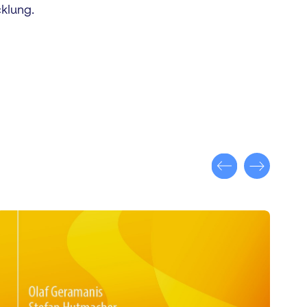
klung.
Z
E