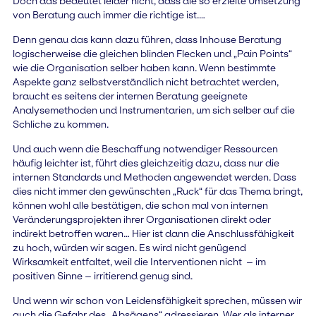
Doch das bedeutet leider nicht, dass die so erzielte Umsetzung
von Beratung auch immer die richtige ist.…
Denn genau das kann dazu führen, dass Inhouse Beratung
logischerweise die gleichen blinden Flecken und „Pain Points“
wie die Organisation selber haben kann. Wenn bestimmte
Aspekte ganz selbstverständlich nicht betrachtet werden,
braucht es seitens der internen Beratung geeignete
Analysemethoden und Instrumentarien, um sich selber auf die
Schliche zu kommen.
Und auch wenn die Beschaffung notwendiger Ressourcen
häufig leichter ist, führt dies gleichzeitig dazu, dass nur die
internen Standards und Methoden angewendet werden. Dass
dies nicht immer den gewünschten „Ruck“ für das Thema bringt,
können wohl alle bestätigen, die schon mal von internen
Veränderungsprojekten ihrer Organisationen direkt oder
indirekt betroffen waren… Hier ist dann die Anschlussfähigkeit
zu hoch, würden wir sagen. Es wird nicht genügend
Wirksamkeit entfaltet, weil die Interventionen nicht – im
positiven Sinne – irritierend genug sind.
Und wenn wir schon von Leidensfähigkeit sprechen, müssen wir
auch die Gefahr des „Absägens“ adressieren. Wer als interner