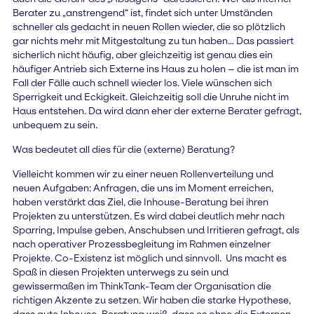
Berater zu „anstrengend“ ist, findet sich unter Umständen
schneller als gedacht in neuen Rollen wieder, die so plötzlich
gar nichts mehr mit Mitgestaltung zu tun haben… Das passiert
sicherlich nicht häufig, aber gleichzeitig ist genau dies ein
häufiger Antrieb sich Externe ins Haus zu holen – die ist man im
Fall der Fälle auch schnell wieder los. Viele wünschen sich
Sperrigkeit und Eckigkeit. Gleichzeitig soll die Unruhe nicht im
Haus entstehen. Da wird dann eher der externe Berater gefragt,
unbequem zu sein.
Was bedeutet all dies für die (externe) Beratung?
Vielleicht kommen wir zu einer neuen Rollenverteilung und
neuen Aufgaben: Anfragen, die uns im Moment erreichen,
haben verstärkt das Ziel, die Inhouse-Beratung bei ihren
Projekten zu unterstützen. Es wird dabei deutlich mehr nach
Sparring, Impulse geben, Anschubsen und Irritieren gefragt, als
nach operativer Prozessbegleitung im Rahmen einzelner
Projekte. Co-Existenz ist möglich und sinnvoll. Uns macht es
Spaß in diesen Projekten unterwegs zu sein und
gewissermaßen im ThinkTank-Team der Organisation die
richtigen Akzente zu setzen. Wir haben die starke Hypothese,
dass gute Inhouse-Beratung weiß, dass es ohne die Externen