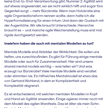
keine End-to-End-Verantwortung gibt. Nummer 2: Agilität wird
auf etwas angewendet, wo sie nicht wirklich hilft und sogar fürs
Gegenteil sorgt – mehr Bürokratie. Wenn man Holokratie eine
agile Organisationsform nennen wollte, dann halte ich die
Hyperformalisierung für einen Irrtum. Und dann der Quatsch mit
der Augenhöhe. Wir alle braucht Unterschiede. Hierarchie
braucht es – und manche agile Weichenstellung muss erst mal
rigide durchgesetzt werden.
Inwiefern haben die auch mit mentalen Modellen zu tun?
Mentale Modelle sind Abbilder der Wirklichkeit. Sie sollen uns
helfen, uns zurechtzufinden. Es gibt für Führung einige mentale
Modelle oder auch für Zusammenarbeit. Hier sind unsere
shared mental models wichtig – was teilen wir? Und was
erzeugt nur Bürokratie? Viele mentale Modelle sind veraltet
oder stimmten nie. Ein hilfreiches Mentalmodell ist etwa das
von Gerhard Wohland, in dem er Kompliziertheit und
Komplexität abgrenzt.
Es ist entscheidend, mit welchen mentalen Modellen in Kopf
und Hand wir Agilität anwenden. Einige agieren immer noch mit
dem Modell des agilen Manifests. Das ist älter als mein Sohn.