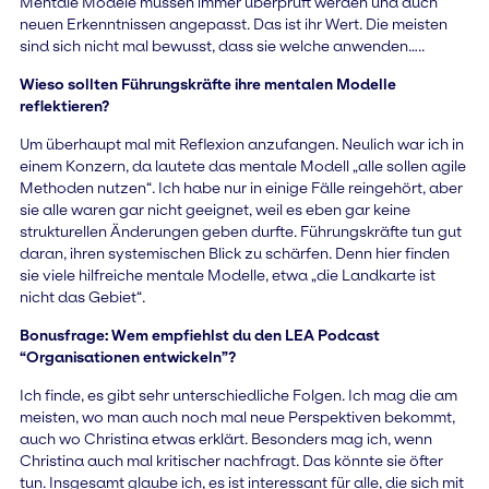
Mentale Modele müssen immer überprüft werden und auch
neuen Erkenntnissen angepasst. Das ist ihr Wert. Die meisten
sind sich nicht mal bewusst, dass sie welche anwenden…..
Wieso sollten Führungskräfte ihre mentalen Modelle
reflektieren?
Um überhaupt mal mit Reflexion anzufangen. Neulich war ich in
einem Konzern, da lautete das mentale Modell „alle sollen agile
Methoden nutzen“. Ich habe nur in einige Fälle reingehört, aber
sie alle waren gar nicht geeignet, weil es eben gar keine
strukturellen Änderungen geben durfte. Führungskräfte tun gut
daran, ihren systemischen Blick zu schärfen. Denn hier finden
sie viele hilfreiche mentale Modelle, etwa „die Landkarte ist
nicht das Gebiet“.
Bonusfrage: Wem empfiehlst du den LEA Podcast
“Organisationen entwickeln”?
Ich finde, es gibt sehr unterschiedliche Folgen. Ich mag die am
meisten, wo man auch noch mal neue Perspektiven bekommt,
auch wo Christina etwas erklärt. Besonders mag ich, wenn
Christina auch mal kritischer nachfragt. Das könnte sie öfter
tun. Insgesamt glaube ich, es ist interessant für alle, die sich mit