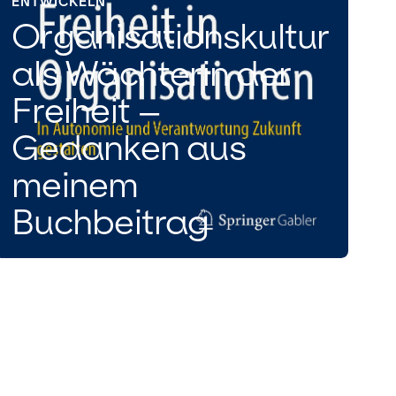
ENTWICKELN
Organisationskultur
als Wächterin der
Freiheit –
Gedanken aus
meinem
Buchbeitrag