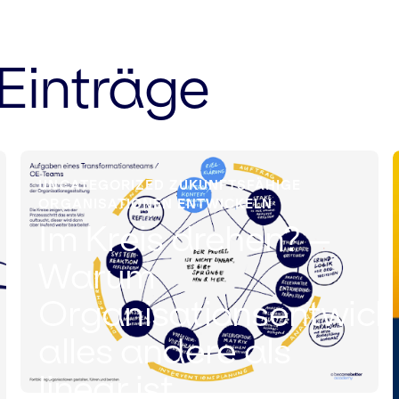
Einträge
UNCATEGORIZED ZUKUNFTSFÄHIGE
ORGANISATIONEN ENTWICKELN
Im Kreis drehen? –
Warum
Organisationsentwick
alles andere als
linear ist