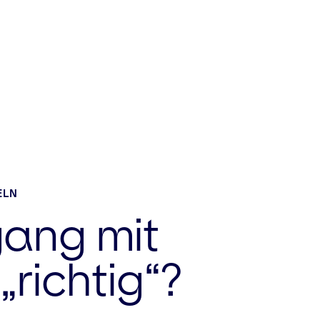
ELN
ang mit
„richtig“?