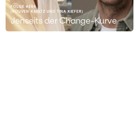
FOLGE #264
(ROUVEN KANITZ UND TINA KIEFER)
Jenseits der Change-Kurve
FOLGE #263
(SVEN KETTE)
Engagement: Mehr